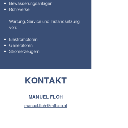
Bewässerungsanlagen
Rührwerke
Wartung, Service und Instandsetzung
von:
Elektromotoren
Generatoren
Stromerzeugern
KONTAKT
MANUEL FLOH
manuel.floh@mfb.co.at
0660 18 67 384